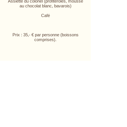
Assiette du colonel (profiteroles, mousse
au chocolat blanc, bavarois)
Café
Prix : 35,- € par personne (boissons
comprises).
Les épouses et ami(e)s sont les
bienvenu(e)s.
Votre inscription est attendue au plus tard
pour le 10 mai 2016.
Lors de votre inscription, et pour faciliter
votre passage en véhicule au corps de
garde, merci de mentionner la marque et le
N° immatriculation de votre voiture.