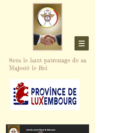
Sous le haut patronage de sa
Majesté le Roi