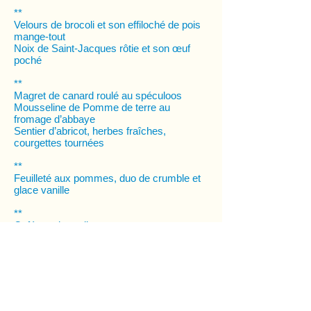
**
Velours de brocoli et son effiloché de pois
mange-tout
Noix de Saint-Jacques rôtie et son œuf
poché
**
Magret de canard roulé au spéculoos
Mousseline de Pomme de terre au
fromage d’abbaye
Sentier d’abricot, herbes fraîches,
courgettes tournées
**
Feuilleté aux pommes, duo de crumble et
glace vanille
**
Café et mignardises
Panacotta au caramel
Truffe au chocolat blanc/noir et cannelle
Biscuits
Prix du menu : 35€ comprenant l'apéritif, le
vin, les softs et le café.