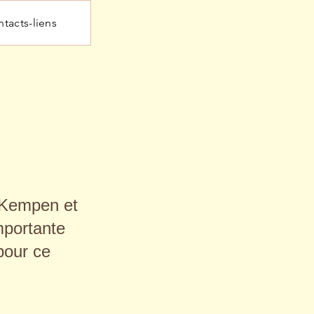
tacts-liens
-Kempen et
mportante
pour ce