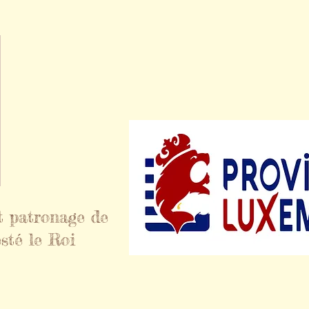
t patronage de
sté le Roi