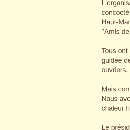
L'organis
concocté 
Haut-Mar
"Amis de 
Tous ont a
guidée de
ouvriers.
Mais comm
Nous avo
chaleur h
Le prési