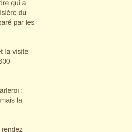
dre qui a
isière du
aré par les
t la visite
 600
rleroi :
mais la
 rendez-