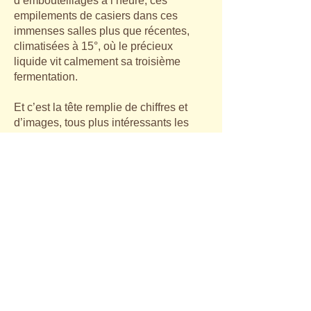
d’embouteillages à l’heure, ces
empilements de casiers dans ces
immenses salles plus que récentes,
climatisées à 15°, où le précieux
liquide vit calmement sa troisième
fermentation.
Et c’est la tête remplie de chiffres et
d’images, tous plus intéressants les
uns que les autres, mais les gosiers au
sec, que nous avons gagné l’endroit
des agapes : le Florentin, à Florenville.
Une cuisine de qualité, un service bien
sympathique, certes dans un
environnement quelque peu bruyant
mais où les notes d’amitié et de
convivialité l’ont finalement emporté.
Climat propice donc à l’accueil officiel
d’un nouveau membre, Roland Kirsch,
à qui nous souhaitons déjà de vivre au