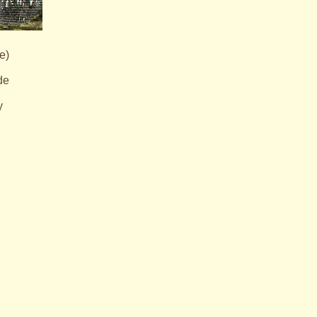
e)
de
y