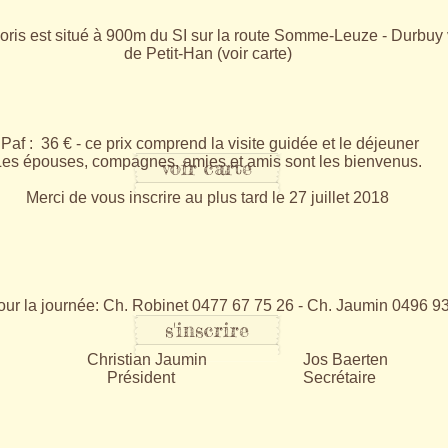
eoris est situé à 900m du SI sur la route Somme-Leuze - Durbuy 
de Petit-Han (voir carte)
​ Paf : 36 € - ce prix comprend la visite guidée et le déjeuner
Les épouses, compagnes, amies et amis sont les bienvenus.
voir carte
Merci de vous inscrire au plus tard le 27 juillet 2018
our la journée: Ch. Robinet 0477 67 75 26 - Ch. Jaumin 0496 9
s'inscrire
Christian Jaumin Jos Baerten
Président Secrétaire