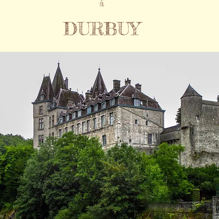
à
DURBUY