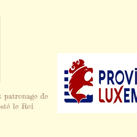
t patronage de
sté le Roi