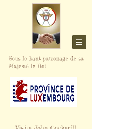
Sous le haut patronage de sa
Majesté le Roi
Visite John Cockerill